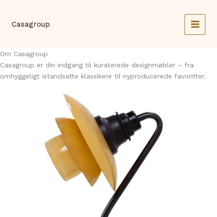
Gå
til
Casagroup
indholdet
MAI
MEN
Om Casagroup
Casagroup er din indgang til kuraterede designmøbler – fra
omhyggeligt istandsatte klassikere til nyproducerede favoritter.