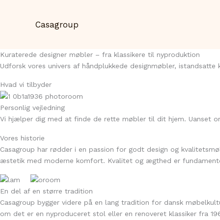
Gå
til
Casagroup
indholdet
Kuraterede designer møbler – fra klassikere til nyproduktion
Udforsk vores univers af håndplukkede designmøbler, istandsatte k
Hvad vi tilbyder
Personlig vejledning
Vi hjælper dig med at finde de rette møbler til dit hjem. Uanset om
Vores historie
Casagroup har rødder i en passion for godt design og kvalitetsmøb
æstetik med moderne komfort. Kvalitet og ægthed er fundamentet 
En del af en større tradition
Casagroup bygger videre på en lang tradition for dansk møbelkultu
om det er en nyproduceret stol eller en renoveret klassiker fra 19