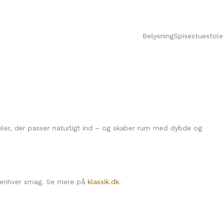
Belysning
Spisestuestole
bler, der passer naturligt ind – og skaber rum med dybde og
l enhver smag. Se mere på
klassik.dk
.