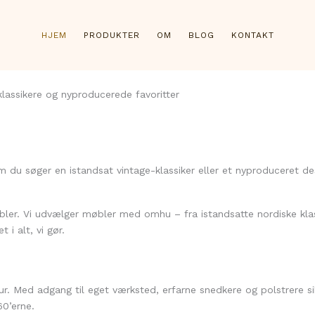
HJEM
PRODUKTER
OM
BLOG
KONTAKT
lassikere og nyproducerede favoritter
 du søger en istandsat vintage-klassiker eller et nyproduceret desi
ler. Vi udvælger møbler med omhu – fra istandsatte nordiske klass
i alt, vi gør.
r. Med adgang til eget værksted, erfarne snedkere og polstrere sik
60’erne.