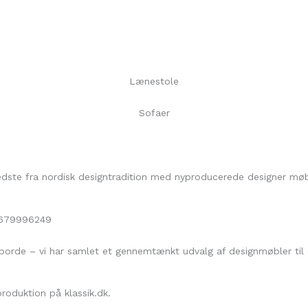
Lænestole
Sofaer
 bedste fra nordisk designtradition med nyproducerede designer mø
 borde – vi har samlet et gennemtænkt udvalg af designmøbler ti
roduktion på klassik.dk.