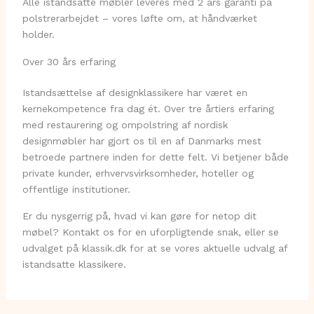
Alle istandsatte møbler leveres med 2 års garanti på
polstrerarbejdet – vores løfte om, at håndværket
holder.
Over 30 års erfaring
Istandsættelse af designklassikere har været en
kernekompetence fra dag ét. Over tre årtiers erfaring
med restaurering og ompolstring af nordisk
designmøbler har gjort os til en af Danmarks mest
betroede partnere inden for dette felt. Vi betjener både
private kunder, erhvervsvirksomheder, hoteller og
offentlige institutioner.
Er du nysgerrig på, hvad vi kan gøre for netop dit
møbel? Kontakt os for en uforpligtende snak, eller se
udvalget på klassik.dk for at se vores aktuelle udvalg af
istandsatte klassikere.