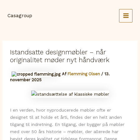
Gå
til
Casagroup
indholdet
MAI
MEN
Istandsatte designmøbler – når
originalitet møder nyt håndværk
Af
Flemming Olsen
/
13.
november 2025
I en verden, hvor nyproducerede møbler ofte er
designet til at holde et årti, findes der en helt anden
tilgang til indretning. En tilgang, der bygger på møbler
med over 50 års historie – møbler, der allerede har
bevist deres kvalitet og tidsløse formsprog. Denne