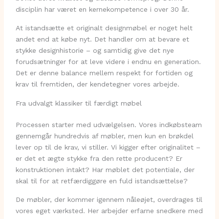
disciplin har været en kernekompetence i over 30 år.
At istandsætte et originalt designmøbel er noget helt
andet end at købe nyt. Det handler om at bevare et
stykke designhistorie – og samtidig give det nye
forudsætninger for at leve videre i endnu en generation.
Det er denne balance mellem respekt for fortiden og
krav til fremtiden, der kendetegner vores arbejde.
Fra udvalgt klassiker til færdigt møbel
Processen starter med udvælgelsen. Vores indkøbsteam
gennemgår hundredvis af møbler, men kun en brøkdel
lever op til de krav, vi stiller. Vi kigger efter originalitet –
er det et ægte stykke fra den rette producent? Er
konstruktionen intakt? Har møblet det potentiale, der
skal til for at retfærdiggøre en fuld istandsættelse?
De møbler, der kommer igennem nåleøjet, overdrages til
vores eget værksted. Her arbejder erfarne snedkere med